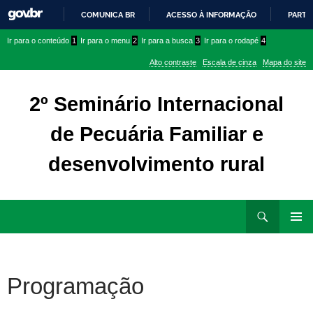
COMUNICA BR
ACESSO À INFORMAÇÃO
PARTI
IR
Ir
Ir
Ir para o conteúdo
1
Ir para o menu
2
Ir para a busca
3
Ir para o rodapé
4
PARA
para
para
O
Alto contraste
Escala de cinza
Mapa do site
CONTEÚDO
conteúdo
menu
superior
2º Seminário Internacional
de Pecuária Familiar e
desenvolvimento rural
Ir
Pesquisar
para
MENU
rodapé
PRINCI
Programação