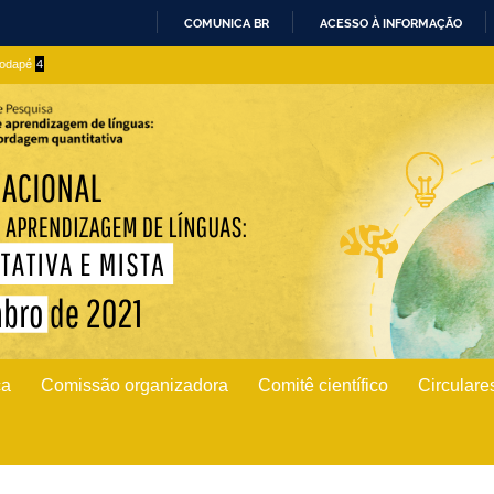
COMUNICA BR
ACESSO À INFORMAÇÃO
IR
 rodapé
4
PARA
O
CONTEÚDO
ca
Comissão organizadora
Comitê científico
Circulare