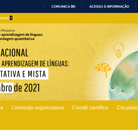
COMUNICA BR
ACESSO À INFORMAÇÃO
IR
 rodapé
4
PARA
O
CONTEÚDO
ca
Comissão organizadora
Comitê científico
Circulare