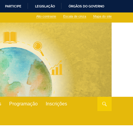
PARTICIPE
LEGISLAÇÃO
ÓRGÃOS DO GOVERNO
Alto contraste
Escala de cinza
Mapa do site
s
Programação
Inscrições