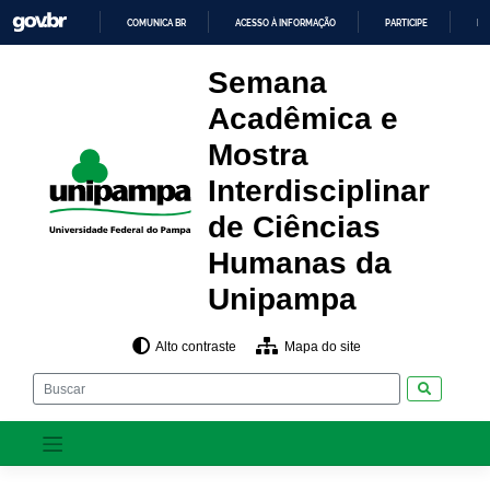
Skip
COMUNICA BR
ACESSO À INFORMAÇÃO
PARTICIPE
LE
to
content
IR
PARA
Semana
O
CONTEÚDO
Acadêmica e
Mostra
Interdisciplinar
de Ciências
Humanas da
Unipampa
Alto contraste
Mapa do site
Pesquisar