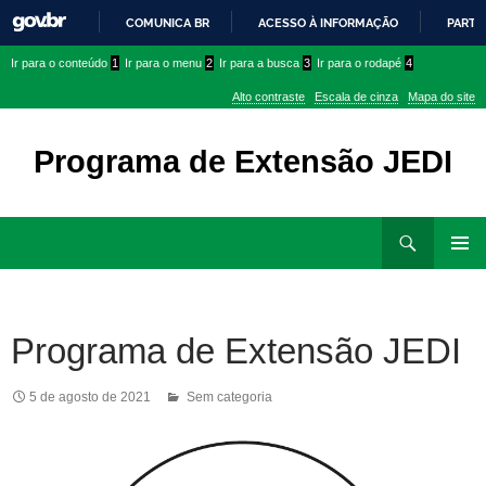
COMUNICA BR
ACESSO À INFORMAÇÃO
PARTI
IR
Ir
Ir
Ir para o conteúdo
1
Ir para o menu
2
Ir para a busca
3
Ir para o rodapé
4
PARA
para
para
O
Alto contraste
Escala de cinza
Mapa do site
CONTEÚDO
conteúdo
menu
superior
Programa de Extensão JEDI
Ir
Pesquisar
para
MENU
rodapé
PRINCI
Programa de Extensão JEDI
5 de agosto de 2021
Sem categoria