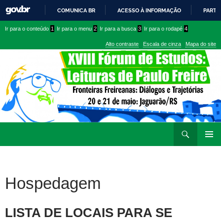
COMUNICA BR
ACESSO À INFORMAÇÃO
PARTI
IR
Ir
Ir
Ir para o conteúdo
1
Ir para o menu
2
Ir para a busca
3
Ir para o rodapé
4
PARA
para
para
O
Alto contraste
Escala de cinza
Mapa do site
CONTEÚDO
conteúdo
menu
superior
Ir
Pesquisar
para
MENU
rodapé
PRINCI
Hospedagem
LISTA DE LOCAIS PARA SE