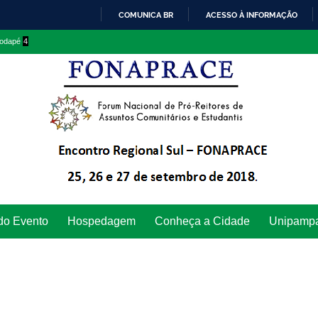
COMUNICA BR
ACESSO À INFORMAÇÃO
IR
 rodapé
4
PARA
O
CONTEÚDO
do Evento
Hospedagem
Conheça a Cidade
Unipamp