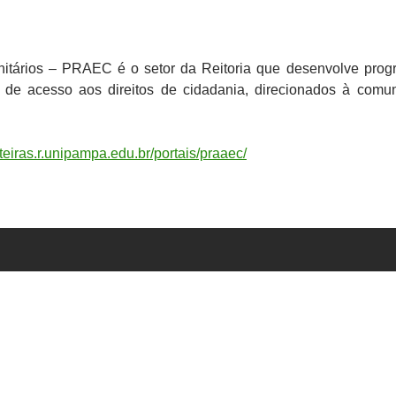
nitários – PRAEC é o setor da Reitoria que desenvolve prog
e de acesso aos direitos de cidadania, direcionados à comu
rteiras.r.unipampa.edu.br/portais/praaec/