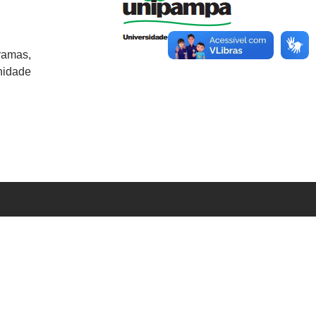
ramas,
nidade