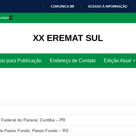
COMUNICA BR
ACESSO À INFORMAÇÃO
IR
 rodapé
4
PARA
O
CONTEÚDO
XX EREMAT SUL
as para Publicação
Endereço de Contato
Edição Atual
Federal do Paraná, Curitiba – PR
de Passo Fundo, Passo Fundo – RS