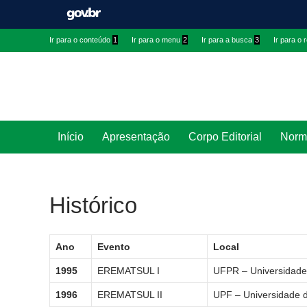
Ir
Ir
Ir para o conteúdo
1
Ir para o menu
2
Ir para a busca
3
Ir para o
para
para
conteúdo
menu
superior
Ir
Pesquisar
Início
Apresentação
Corpo Editorial
Norm
para
rodapé
Histórico
Ano
Evento
Local
1995
EREMATSUL I
UFPR – Universidade 
1996
EREMATSUL II
UPF – Universidade 