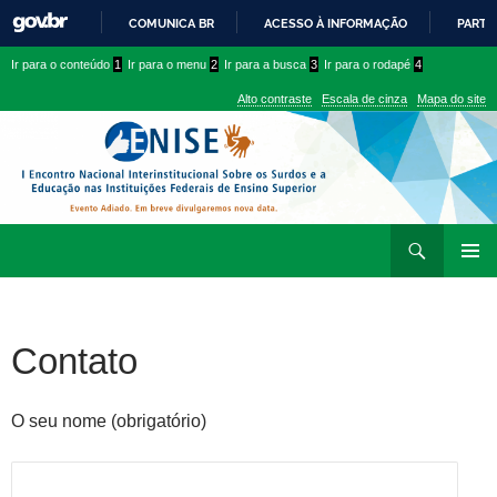
COMUNICA BR
ACESSO À INFORMAÇÃO
PARTI
IR
Ir
Ir
Ir para o conteúdo
1
Ir para o menu
2
Ir para a busca
3
Ir para o rodapé
4
PARA
para
para
O
Alto contraste
Escala de cinza
Mapa do site
CONTEÚDO
conteúdo
menu
superior
Ir
Pesquisar
para
MENU
rodapé
PRINCI
Contato
O seu nome (obrigatório)