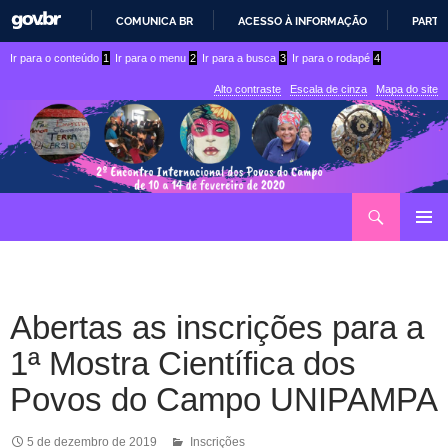
COMUNICA BR
ACESSO À INFORMAÇÃO
PARTI
IR
Ir
Ir
Ir para o conteúdo
1
Ir para o menu
2
Ir para a busca
3
Ir para o rodapé
4
PARA
para
para
O
Alto contraste
Escala de cinza
Mapa do site
CONTEÚDO
conteúdo
menu
superior
Ir
Pesquisar
para
MENU
rodapé
PRINCI
Abertas as inscrições para a
1ª Mostra Científica dos
Povos do Campo UNIPAMPA
5 de dezembro de 2019
Inscrições