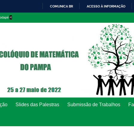
COMUNICA BR
ACESSO À INFORMAÇÃO
IR
 rodapé
4
PARA
O
CONTEÚDO
ção
Slides das Palestras
Submissão de Trabalhos
Fa