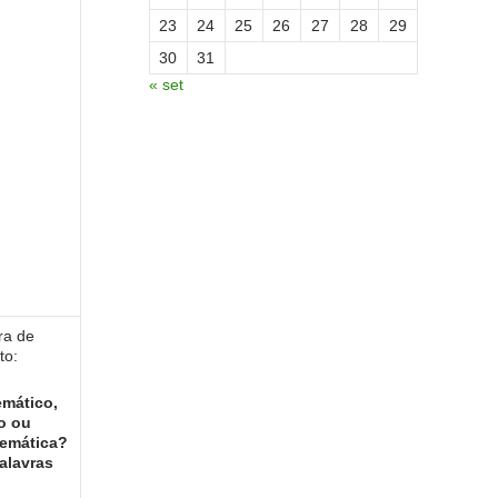
23
24
25
26
27
28
29
30
31
« set
ra de
to:
mático,
o ou
temática?
alavras