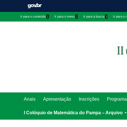
Ir
Ir
Ir para o conteúdo
1
Ir para o menu
2
Ir para a busca
3
Ir para o
para
para
conteúdo
menu
superior
Ir
Pesquisar
Anais
Apresentação
Inscrições
Programa
para
rodapé
I Colóquio de Matemática do Pampa – Arquivo