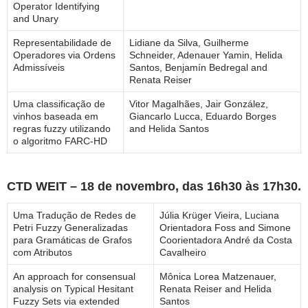
Operator Identifying
and Unary
Representabilidade de
Lidiane da Silva, Guilherme
Operadores via Ordens
Schneider, Adenauer Yamin, Helida
Admissíveis
Santos, Benjamín Bedregal and
Renata Reiser
Uma classificação de
Vitor Magalhães, Jair González,
vinhos baseada em
Giancarlo Lucca, Eduardo Borges
regras fuzzy utilizando
and Helida Santos
o algoritmo FARC-HD
CTD WEIT – 18 de novembro, das 16h30 às 17h30.
Uma Tradução de Redes de
Júlia Krüger Vieira, Luciana
Petri Fuzzy Generalizadas
Orientadora Foss and Simone
para Gramáticas de Grafos
Coorientadora André da Costa
com Atributos
Cavalheiro
An approach for consensual
Mônica Lorea Matzenauer,
analysis on Typical Hesitant
Renata Reiser and Helida
Fuzzy Sets via extended
Santos