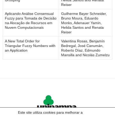
Grouping
Helida Santos and Renata
Reiser
Aplicando Análise Consensual
Guilherme Bayer Schneider,
Fuzzy para Tomada de Decisão
Bruno Moura, Eduardo
na Alocação de Recursos em
Monks, Adenauer Yamin,
Nuvem Computacionais
Helida Santos and Renata
Reiser
A New Total Order for
Valentina Rosas, Benjamín
Triangular Fuzzy Numbers with
Bedregal, José Canumán,
an Application
Roberto Díaz, Edmundo
Mansilla and Nicolás Zumelzu
Este site utiliza cookies para melhorar a