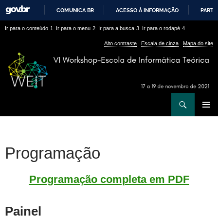
COMUNICA BR
ACESSO À INFORMAÇÃO
PARTI
IR
Ir
Ir
Ir para o conteúdo
1
Ir para o menu
2
Ir para a busca
3
Ir para o rodapé
4
PARA
para
para
O
Alto contraste
Escala de cinza
Mapa do site
CONTEÚDO
conteúdo
menu
superior
Ir
Pesquisar
para
MENU
rodapé
PRINCI
Programação
Programação completa em PDF
Painel