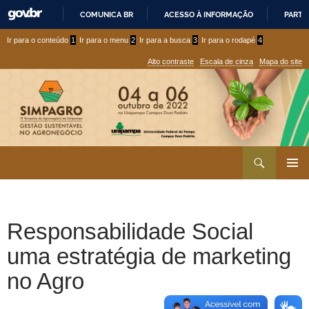
COMUNICA BR
ACESSO À INFORMAÇÃO
PARTI
IR
Ir
Ir
Ir para o conteúdo
1
Ir para o menu
2
Ir para a busca
3
Ir para o rodapé
4
PARA
para
para
O
Alto contraste
Escala de cinza
Mapa do site
CONTEÚDO
conteúdo
menu
superior
Ir
Pesquisar
para
MENU
rodapé
PRINCI
Responsabilidade Social
uma estratégia de marketing
no Agro