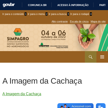
COMUNICA BR
ACESSO À INFORMAÇÃO
PARTI
IR
Ir
Ir
Ir para o conteúdo
1
Ir para o menu
2
Ir para a busca
3
Ir para o rodapé
4
PARA
para
para
O
Alto contraste
Escala de cinza
Mapa do site
CONTEÚDO
conteúdo
menu
superior
Ir
Pesquisar
para
MENU
rodapé
PRINCI
A Imagem da Cachaça
A Imagem da Cachaça