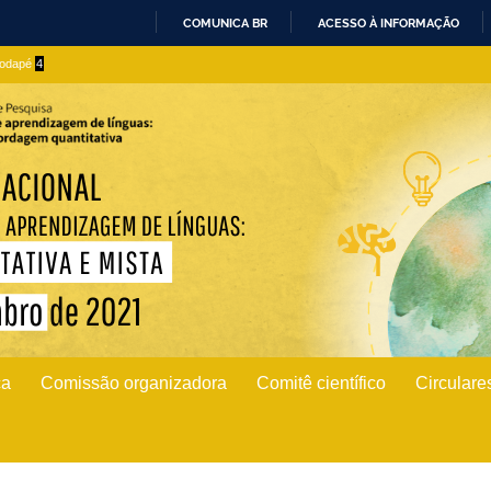
COMUNICA BR
ACESSO À INFORMAÇÃO
IR
 rodapé
4
PARA
O
CONTEÚDO
ca
Comissão organizadora
Comitê científico
Circulare