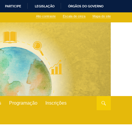
PARTICIPE
LEGISLAÇÃO
ÓRGÃOS DO GOVERNO
Alto contraste
Escala de cinza
Mapa do site
s
Programação
Inscrições