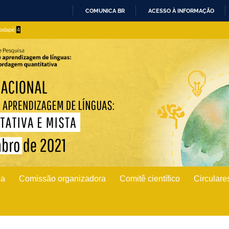
COMUNICA BR
ACESSO À INFORMAÇÃO
IR
 rodapé
4
PARA
O
CONTEÚDO
ca
Comissão organizadora
Comitê científico
Circulare