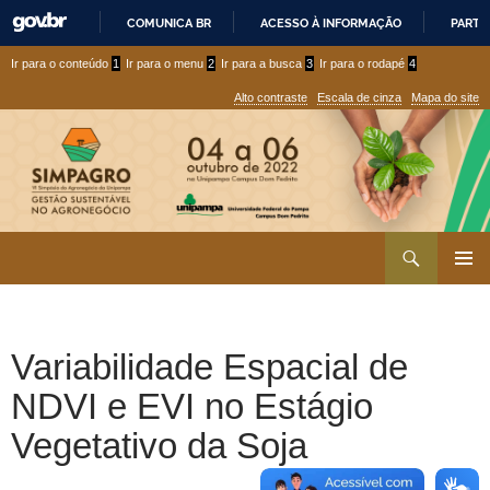
COMUNICA BR
ACESSO À INFORMAÇÃO
PARTI
IR
Ir
Ir
Ir para o conteúdo
1
Ir para o menu
2
Ir para a busca
3
Ir para o rodapé
4
PARA
para
para
O
Alto contraste
Escala de cinza
Mapa do site
CONTEÚDO
conteúdo
menu
superior
Ir
Pesquisar
para
MENU
rodapé
PRINCI
Variabilidade Espacial de
NDVI e EVI no Estágio
Vegetativo da Soja