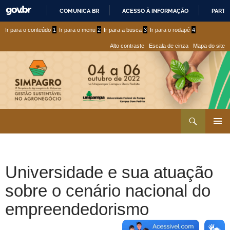
COMUNICA BR
ACESSO À INFORMAÇÃO
PARTI
IR
Ir
Ir
Ir para o conteúdo
1
Ir para o menu
2
Ir para a busca
3
Ir para o rodapé
4
PARA
para
para
O
Alto contraste
Escala de cinza
Mapa do site
CONTEÚDO
conteúdo
menu
superior
Ir
Pesquisar
para
MENU
rodapé
PRINCI
Universidade e sua atuação
sobre o cenário nacional do
empreendedorismo