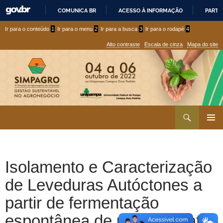
COMUNICA BR
ACESSO À INFORMAÇÃO
PARTI
IR
Ir
Ir
Ir para o conteúdo
1
Ir para o menu
2
Ir para a busca
3
Ir para o rodapé
4
PARA
para
para
O
Alto contraste
Escala de cinza
Mapa do site
CONTEÚDO
conteúdo
menu
superior
Ir
Pesquisar
para
MENU
rodapé
PRINCI
Isolamento e Caracterização
de Leveduras Autóctones a
partir de fermentação
espontânea de uvas tannat