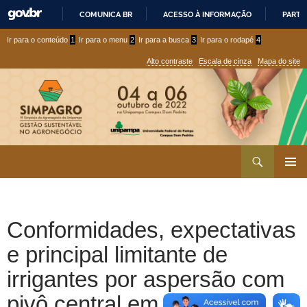
COMUNICA BR
ACESSO À INFORMAÇÃO
PARTI
IR
Ir
Ir
Ir para o conteúdo
1
Ir para o menu
2
Ir para a busca
3
Ir para o rodapé
4
PARA
para
para
O
Alto contraste
Escala de cinza
Mapa do site
CONTEÚDO
conteúdo
menu
superior
Ir
Pesquisar
para
MENU
rodapé
PRINCI
Conformidades, expectativas
e principal limitante de
irrigantes por aspersão com
pivô central em DP