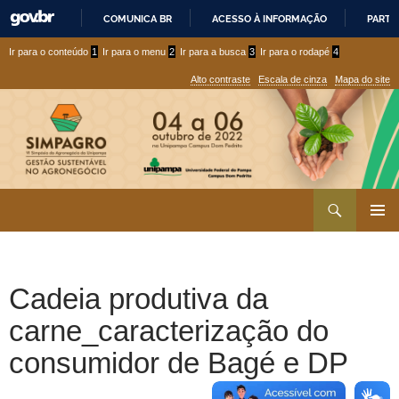
COMUNICA BR
ACESSO À INFORMAÇÃO
PARTI
IR
Ir
Ir
Ir para o conteúdo
1
Ir para o menu
2
Ir para a busca
3
Ir para o rodapé
4
PARA
para
para
O
Alto contraste
Escala de cinza
Mapa do site
CONTEÚDO
conteúdo
menu
superior
Ir
Pesquisar
para
MENU
rodapé
PRINCI
Cadeia produtiva da
carne_caracterização do
consumidor de Bagé e DP